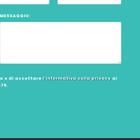
MESSAGGIO:
ne e di accettare
l'informativa sulla privacy
ai
679.