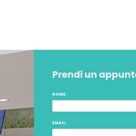
Prendi un appun
NOME:
EMAIL: