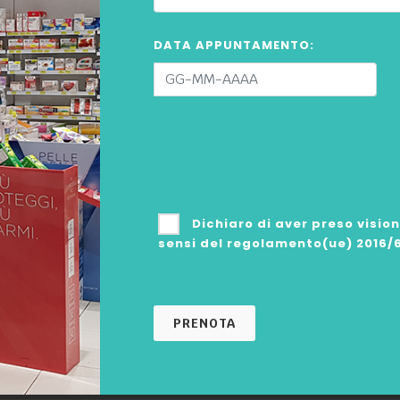
DATA APPUNTAMENTO:
Dichiaro
di aver preso visio
sensi del regolamento(ue) 2016/
PRENOTA