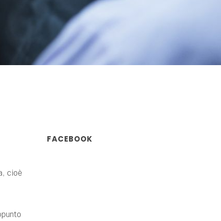
FACEBOOK
a, cioè
appunto